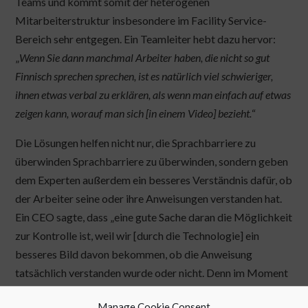
Teams und kommt somit der heterogenen
Mitarbeiterstruktur insbesondere im Facility Service-
Bereich sehr entgegen. Ein Teamleiter hebt dazu hervor:
„
Wenn Sie dann manchmal Arbeiter haben, die nicht so gut
Finnisch sprechen sprechen, ist es natürlich viel schwieriger,
ihnen etwas verbal zu erklären, als wenn man einfach auf etwas
zeigen kann, worauf man sich [in einem Video] bezieht.
“
Die Lösungen helfen nicht nur, die Sprachbarriere zu
überwinden Sprachbarriere zu überwinden, sondern geben
dem Experten außerdem ein besseres Verständnis dafür, ob
der Arbeiter seine oder ihre Anweisungen verstanden hat.
Ein CEO sagte, dass „eine gute Sache daran die Möglichkeit
zur Kontrolle ist, weil wir [durch die Technologie] ein
besseres Bild davon bekommen, ob die Anweisung
tatsächlich verstanden wurde oder nicht. Denn im Moment
hat das noch sehr viel mit Vermutungen zu tun.“
Manage Cookie Consent