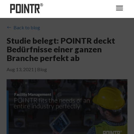
Back to blog
#
Studie belegt: POINTR deckt
Bedürfnisse einer ganzen
Branche perfekt ab
Aug 13, 2021
|
Blog